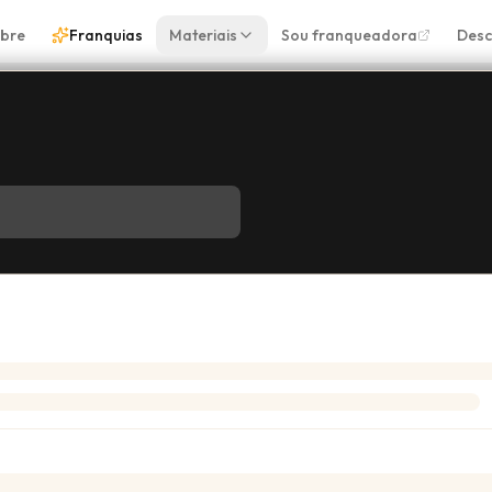
bre
Franquias
Materiais
Sou franqueadora
Desc