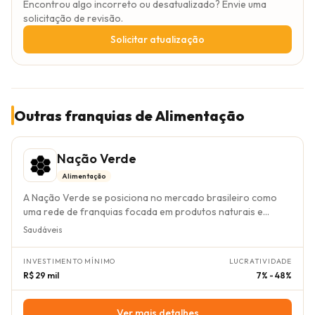
Encontrou algo incorreto ou desatualizado? Envie uma
solicitação de revisão.
Solicitar atualização
Outras franquias de Alimentação
Nação Verde
Alimentação
A Nação Verde se posiciona no mercado brasileiro como
uma rede de franquias focada em produtos naturais e
saudáveis, operando com uma filosofia de "capitalismo
Saudáveis
consciente". Seu diferencial reside em um modelo de
negócio verticalizado, com fabricação própria de mais de
INVESTIMENTO MÍNIMO
LUCRATIVIDADE
300 itens exclusivos, integrando múltiplos canais de venda
R$ 29 mil
7% - 48%
— varejo físico, e-commerce e venda direta — o que
confere maior controle da cadeia e potencial de margens
superiores aos franqueados, mitigando barreiras de
Ver mais detalhes