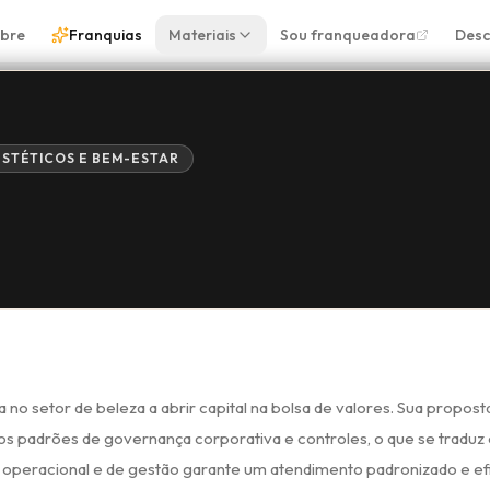
bre
Franquias
Materiais
Sou franqueadora
Desc
ESTÉTICOS E BEM-ESTAR
a no setor de beleza a abrir capital na bolsa de valores. Sua propost
osos padrões de governança corporativa e controles, o que se tradu
l operacional e de gestão garante um atendimento padronizado e efi