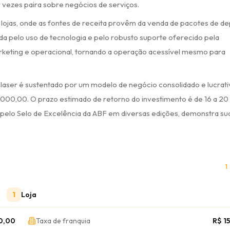
vezes paira sobre negócios de serviços.
ojas, onde as fontes de receita provêm da venda de pacotes de de
zada pelo uso de tecnologia e pelo robusto suporte oferecido pela
marketing e operacional, tornando a operação acessível mesmo para
laser é sustentado por um modelo de negócio consolidado e lucrat
0.000,00. O prazo estimado de retorno do investimento é de 16 a 20
elo Selo de Excelência da ABF em diversas edições, demonstra sua
1
1
Loja
00,00
Taxa de franquia
R$ 1