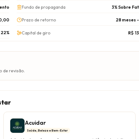
ento
Fundo de propaganda
3% Sobre Fa
0,00
Prazo de retorno
28 meses 
- 22%
Capital de giro
R$ 1
o de revisão.
star
Acuidar
Saúde, Beleza e Bem-Estar