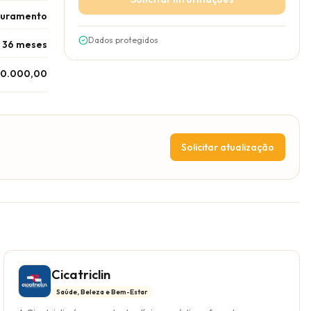
turamento
Dados protegidos
- 36 meses
30.000,00
Solicitar atualização
Cicatriclin
Saúde, Beleza e Bem-Estar