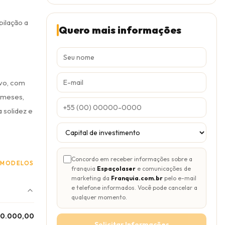
pilação a
Quero mais informações
ivo, com
 meses,
 solidez e
Concordo em receber informações sobre a
 MODELOS
franquia
Espaçolaser
e comunicações de
marketing da
Franquia.com.br
pelo e-mail
e telefone informados. Você pode cancelar a
qualquer momento.
50.000,00
Solicitar Informações