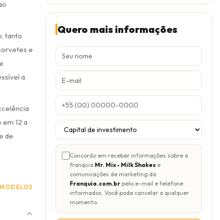
ao
Quero mais informações
, tanto
sorvetes e
te
ssível a
xcelência
o em 12 a
e de
Concordo em receber informações sobre a
franquia
Mr. Mix - Milk Shakes
e
comunicações de marketing da
Franquia.com.br
pelo e-mail e telefone
 MODELOS
informados. Você pode cancelar a qualquer
momento.