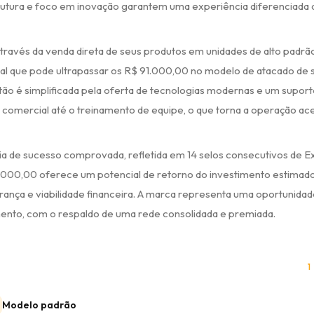
trutura e foco em inovação garantem uma experiência diferenciada 
través da venda direta de seus produtos em unidades de alto padrão
l que pode ultrapassar os R$ 91.000,00 no modelo de atacado de 
ão é simplificada pela oferta de tecnologias modernas e um supor
comercial até o treinamento de equipe, o que torna a operação ace
ória de sucesso comprovada, refletida em 14 selos consecutivos de E
173.000,00 oferece um potencial de retorno do investimento estimad
rança e viabilidade financeira. A marca representa uma oportunidad
nto, com o respaldo de uma rede consolidada e premiada.
1
Modelo padrão