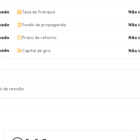
mado
Taxa de franquia
Não 
mado
Fundo de propaganda
Não 
mado
Prazo de retorno
Não 
mado
Capital de giro
Não 
o de revisão.