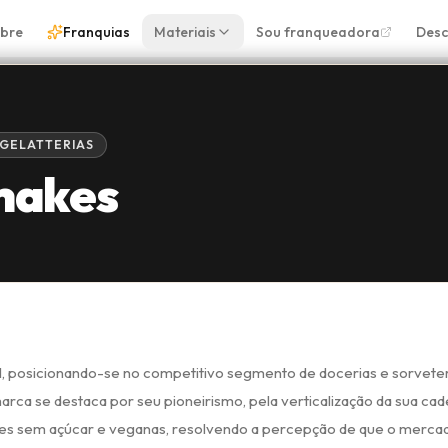
bre
Franquias
Materiais
Sou franqueadora
Desc
 GELATTERIAS
Shakes
sil, posicionando-se no competitivo segmento de docerias e sorvete
rca se destaca por seu pioneirismo, pela verticalização da sua cad
pções sem açúcar e veganas, resolvendo a percepção de que o merca