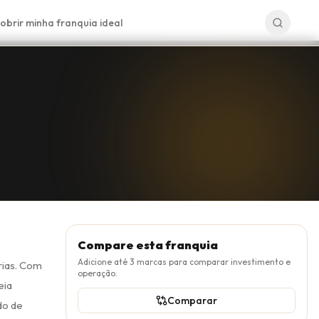
obrir minha franquia ideal
Compare esta franquia
Adicione até
3
marcas para comparar investimento e
rias. Com
operação.
eia
Comparar
do de