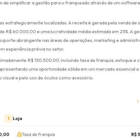
de simplificar a gestão para o franqueado através de um softwar
as estrategicamente localizadas. A receita é gerada pela venda de 
de R$ 60.000,00 e uma lucratividade média estimada em 23%. A ge
suporte abrangente nas áreas de operações, marketing e administr
 experiência prévia no setor.
ximadamente R$ 150.500,00, incluindo taxa de franquia, estoque e c
s, apresentando uma oportunidade sólida em um mercado essencial 
visual e pelo uso de óculos como acessório.
1
1
Loja
0,00
Taxa de franquia
R$ 