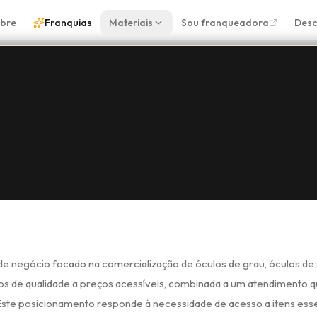
bre
Franquias
Materiais
Sou franqueadora
Desc
e negócio focado na comercialização de óculos de grau, óculos de 
tos de qualidade a preços acessíveis, combinada a um atendimento q
Este posicionamento responde à necessidade de acesso a itens esse