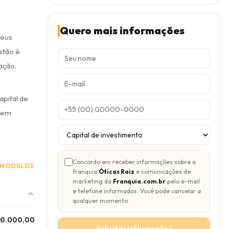
e
Quero mais informações
seus
stão é
ação,
apital de
e em
Concordo em receber informações sobre a
 MODELOS
franquia
Óticas Raiz
e comunicações de
marketing da
Franquia.com.br
pelo e-mail
e telefone informados. Você pode cancelar a
qualquer momento.
50.000,00
Solicitar Informações