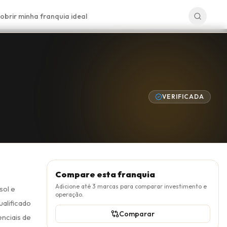
obrir minha franquia ideal
VERIFICADA
Compare esta franquia
Adicione até
3
marcas para comparar investimento e
sol e
operação.
ualificado
Comparar
nciais de