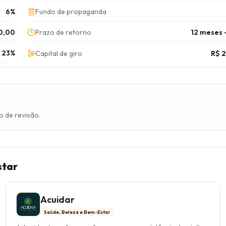
6%
Fundo de propaganda
0,00
Prazo de retorno
12 meses 
23%
Capital de giro
R$ 
o de revisão.
star
Acuidar
Saúde, Beleza e Bem-Estar