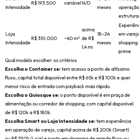
R$ 193.500
variável
N/D
Intensidade
meses
operaçã
estrutur
Experiên
acima
Loja
18–24
em varejo
R$ 310.000
~40 m²
de R$
Intensidade
meses
shopping
1,4 mi
prime
Qual modelo escolher: os critérios
Escolha o Container se:
tem acesso a ponto de altíssimo
fluxo, capital total disponível entre R$ 65k e R$ 100k e quer
menor risco de entrada com payback mais rápido.
Escolha o Quiosque se:
o ponto disponível é em praça de
alimentação ou corredor de shopping, com capital disponível
de R$ 120k a R$ 180k.
Escolha Smart ou Loja Intensidade se:
tem experiência
em operação de varejo, capital acima de R$ 200k (Smart)
ou R$ 350k (Loja) e ponto em shopping de grande fluxo ou