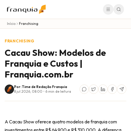
Início
Franchising
FRANCHISING
Cacau Show: Modelos de
Franquia e Custos |
Franquia.com.br
Por: Time de Redação Franquia
8 jul 2026, 08:00
•
6
min de leitura
A Cacau Show oferece quatro modelos de franquia com
investimentos entre R$ 64.900 e R$ 310.000. A diferença