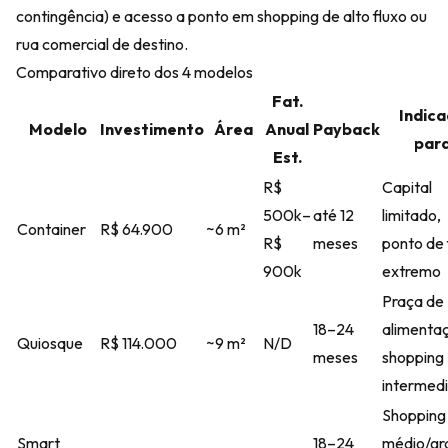
contingência) e acesso a ponto em shopping de alto fluxo ou
rua comercial de destino.
Comparativo direto dos 4 modelos
Fat.
Indic
Modelo
Investimento
Área
Anual
Payback
par
Est.
R$
Capital
500k–
até 12
limitado,
Container
R$ 64.900
~6 m²
R$
meses
ponto de 
900k
extremo
Praça de
18–24
alimenta
Quiosque
R$ 114.000
~9 m²
N/D
meses
shopping
intermedi
Shopping
Smart
18–24
médio/gr