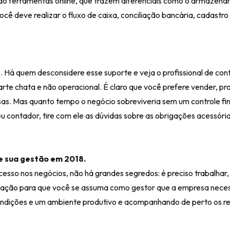
ando ferramentas online, que trazem diferenciais como o armazen
ê deve realizar o fluxo de caixa, conciliação bancária, cadastro 
. Há quem desconsidere esse suporte e veja o profissional de con
te chata e não operacional. É claro que você prefere vender, pro
esas. Mas quanto tempo o negócio sobreviveria sem um controle fi
u contador, tire com ele as dúvidas sobre as obrigações acessóri
 sua gestão em 2018.
sso nos negócios, não há grandes segredos: é preciso trabalhar, 
mendação para que você se assuma como gestor que a empresa neces
ondições e um ambiente produtivo e acompanhando de perto os re