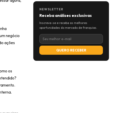
essar agora,
NEWSLETTER
Receba análises exclusivas
Inscreva-se e receba as melhores
oportunidades do mercado de franquias.
enha
 um negócio
são ações
QUERO RECEBER
como os
ntendido?
uramento.
nterna.