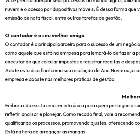
Você precisa adequar seus processos ao mundo digital, utiliz
nuvem e o acesso por dispositivos móveis. É dessa forma que voc
emissão de nota fiscal, entre outras tarefas de gestão.
O contador é o seu melhor amigo
O contador é o principal parceiro para o sucesso de um negócio
como aquele que está na emrpesa para lembrá-lo de fazer a par
executar do que calcular impostos e registrar receitas e desp
Adote esta dica final como sua resolução de Ano Novo: ouça se
empresa e aposte nas melhores práticas de gestão.
Melhore
Embora não exista uma receita única para quem persegue o suce
refletir, analisar e planejar. Como recado final, vale a reco
qualificando os processos, promovendo ajustes, oferecendo c
Está na hora de arregaçar as mangas.