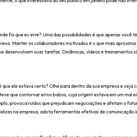
nte, o que interessava ao seu público em janeiro pode não inter
nde foi que eu erre? Uma das possibilidades é que apenas você t
resa. Manter os colaboradores motivados é o que mais aproxima
que desenvolvem suas tarefas. Dinâmicas, vídeos e treinamentos 
 é que ele estava certo? Olhe para dentro da sua empresa e veja 
teve que contornar erros bobos, cuja origem estava em um mal e
emplo, provoca ruídos que prejudicam negociações e afetam o fat
s felizes na empresa, adota ferramentas efetivas de comunicação i