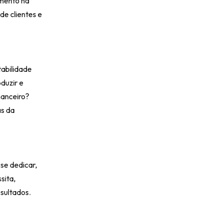
amento na
de clientes e
tabilidade
duzir e
nanceiro?
as da
se dedicar,
sita,
sultados.