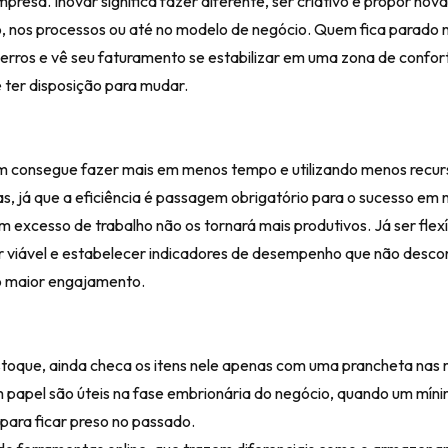
esa. Inovar significa fazer diferente, ser criativo e propor nov
o, nos processos ou até no modelo de negócio. Quem fica parado
ros e vê seu faturamento se estabilizar em uma zona de confor
 ter disposição para mudar.
em consegue fazer mais em menos tempo e utilizando menos recur
 já que a eficiência é passagem obrigatório para o sucesso em 
excesso de trabalho não os tornará mais produtivos. Já ser flexí
or viável e estabelecer indicadores de desempenho que não desc
 o maior engajamento.
estoque, ainda checa os itens nele apenas com uma prancheta nas 
m papel são úteis na fase embrionária do negócio, quando um mín
para ficar preso no passado.