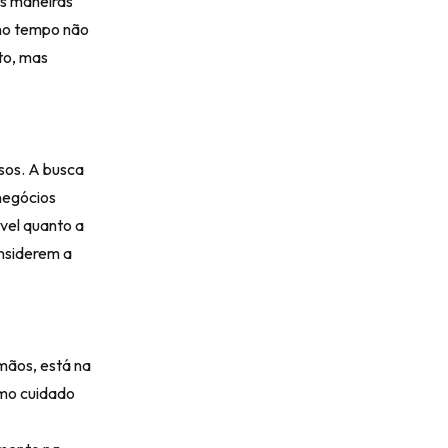
as maneiras
 no tempo não
to, mas
sos. A busca
negócios
vel quanto a
onsiderem a
mãos, está na
imo cuidado