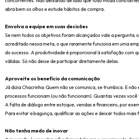
concorrentes. Não deixando de lado que tudo muda constanteme
abra bem os olhos e estude hábitos de compra.
Envolva a equipe em suas decisões
Se nem todos os objetivos foram alcançados vale a pergunta: o
acreditado nessa meta, o que raramente funciona em uma emp
do sucesso. A produtividade é proporcional à satisfação com 
válidas. Só não deixe de participar diretamente delas.
Aproveite os benefício da comunicação
Já dizia Chacrinha: Quem não se comunica, se trumbica. E não
processos funcionam (ou não funcionam). Quantas vezes você 
A falta de diálogo entre estoque, vendas e financeiro, por ex
Para evitar a bagunça, qualificar as ações e deixar todos mai
Não tenha medo de inovar