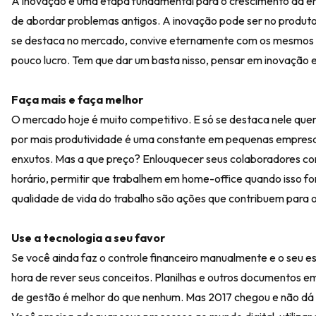
A inovação é uma etapa fundamental para o crescimento da empr
de abordar problemas antigos. A inovação pode ser no produt
se destaca no mercado, convive eternamente com os mesmos er
pouco lucro. Tem que dar um basta nisso, pensar em inovação e
Faça mais e faça melhor
O mercado hoje é muito competitivo. E só se destaca nele qu
por mais produtividade é uma constante em pequenas empresas,
enxutos. Mas a que preço? Enlouquecer seus colaboradores com 
horário, permitir que trabalhem em home-office quando isso f
qualidade de vida do trabalho são ações que contribuem para
Use a tecnologia a seu favor
Se você ainda faz o controle financeiro manualmente e o seu 
hora de rever seus conceitos. Planilhas e outros documentos e
de gestão é melhor do que nenhum. Mas 2017 chegou e não dá 