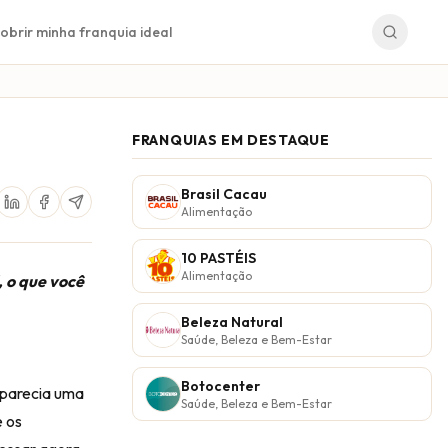
obrir minha franquia ideal
FRANQUIAS EM DESTAQUE
Brasil Cacau
Alimentação
10 PASTÉIS
Alimentação
 o que você
Beleza Natural
Saúde, Beleza e Bem-Estar
Botocenter
 parecia uma
Saúde, Beleza e Bem-Estar
e os