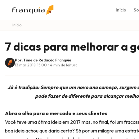
Início
So
Início
7 dicas para melhorar a 
Por: Time de Redação Franquia
13 mar 2018, 15:00
•
4
min de leitura
Já é tradição: Sempre que um novo ano começa, surgem a
pode fazer de diferente para alcançar melh
Abra o olho para o mercado e seus clientes
Você teve uma ótima ideia em 2017 mas, no final, foi um fraca
boa ideia achou que daria certo? Só por um milagre uma estrat