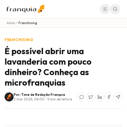
Início
Franchising
FRANCHISING
É possível abrir uma
lavanderia com pouco
dinheiro? Conheça as
microfranquias
Por: Time de Redação Franquia
2 mar 2026, 06:00
•
5
min de leitura