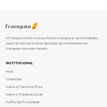
unidade Karsten S.A. varia entre R$ 900.000,00 e R$
1.800.000,00, com um prazo estimado de retorno do
investimento entre 36 e 48 meses. Este montante contempla
a taxa de franquia, capital de giro e adequação do ponto
comercial. A oportunidade de investimento é validada pela
longevidade da marca e sua expansão planejada no
mercado de franchising, oferecendo um potencial de
rentabilidade seguro e alinhado à solidez de uma empresa
A Franquia.com.br é um portal para comparar oportunidades,
com mais de um século de atuação.
explorar marcas e tomar decisões de investimento em
franquias com mais clareza.
INSTITUCIONAL
Início
Colunistas
Sobre a Franchise Store
Sobre o Franquia.com.br
Política de Privacidade