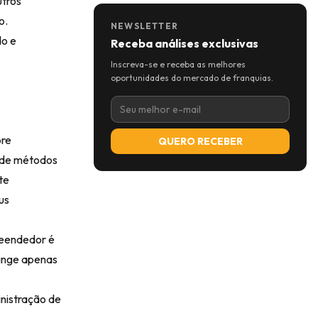
utros
o.
NEWSLETTER
do e
Receba análises exclusivas
Inscreva-se e receba as melhores
oportunidades do mercado de franquias.
pre
QUERO RECEBER
o de métodos
te
us
preendedor é
ringe apenas
inistração de