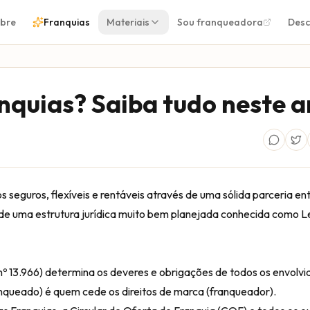
bre
Franquias
Materiais
Sou franqueadora
Desc
nquias? Saiba tudo neste a
seguros, flexíveis e rentáveis através de uma sólida parceria en
r de uma estrutura jurídica muito bem planejada conhecida como
L
º 13.966) determina os deveres e obrigações de todos os envolvi
nqueado) é quem cede os direitos de marca (franqueador).