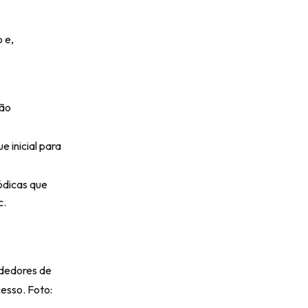
 e,
rão
e inicial para
ódicas que
c.
ndedores de
esso. Foto: