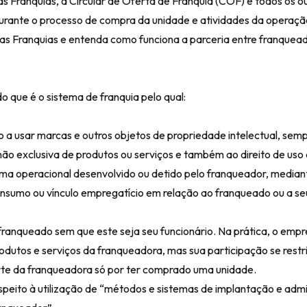
as Franquias, a Circular de Oferta de Franquia (COF) e todos os o
durante o processo de compra da unidade e atividades da operaçã
 das Franquias e entenda como funciona a parceria entre franquea
do que é o
sistema de franquia
pelo qual:
a usar marcas e outros objetos de propriedade intelectual, sem
 não exclusiva de produtos ou serviços e também ao direito de us
ema operacional desenvolvido ou detido pelo franqueador, median
consumo ou vínculo empregatício em relação ao franqueado ou a se
o franqueado sem que este seja seu funcionário. Na prática, o em
rodutos e serviços da franqueadora, mas sua participação se rest
parte da franqueadora só por ter comprado uma unidade.
espeito à utilização de “métodos e sistemas de implantação e adm