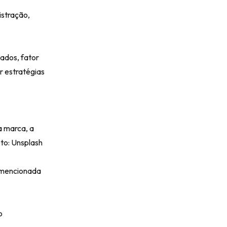
istração,
ados, fator
r estratégias
a marca, a
to: Unsplash
mencionada
o