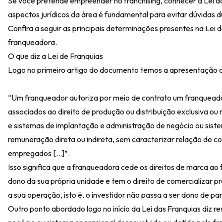
Se você pretende
empreender no franchising
, conhecer a Lei d
aspectos jurídicos da área é fundamental para evitar dúvidas 
Confira a seguir as principais determinações presentes na Lei
franqueadora.
O que diz a Lei de Franquias
Logo no primeiro artigo do documento temos a apresentação 
“Um franqueador autoriza por meio de contrato um franqueado 
associados ao direito de produção ou distribuição exclusiva ou
e sistemas de implantação e administração de negócio ou sist
remuneração direta ou indireta, sem caracterizar relação de 
empregados […]”.
Isso significa que a franqueadora cede os direitos de marca a
dono da sua própria unidade e tem o direito de comercializar p
a sua operação, isto é, o investidor não passa a ser dono de 
Outro ponto abordado logo no início da Lei das Franquias diz r