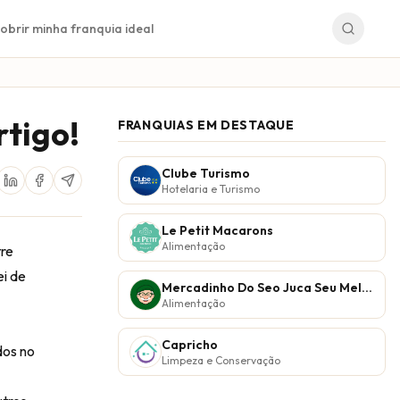
obrir minha franquia ideal
rtigo!
FRANQUIAS EM DESTAQUE
Clube Turismo
Hotelaria e Turismo
Le Petit Macarons
Alimentação
tre
ei de
Mercadinho Do Seo Juca Seu Melhor Vizinho
Alimentação
Capricho
dos no
Limpeza e Conservação