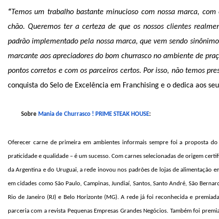
“
Temos um trabalho bastante minucioso com nossa marca, com os
chão. Queremos
ter a certeza de que os nossos clientes realm
padrão implementado pela nossa marca, que vem sendo sinônimo 
marcante aos apreciadores do bom churrasco no ambiente de praça 
pontos corretos e com os parceiros certos. Por isso, não temos pr
conquista do Selo de Excelência em Franchising e o dedica aos se
Sobre
Mania de Churrasco ! PRIME STEAK HOUSE
:
Oferecer carne de primeira em ambientes informais sempre foi a proposta 
praticidade e qualidade – é um sucesso. Com carnes selecionadas de origem cert
da Argentina e do Uruguai, a rede inovou nos padrões de lojas de alimentação 
em cidades como São Paulo, Campinas, Jundiaí, Santos, Santo André, São Bernard
Rio de Janeiro (RJ) e Belo Horizonte (MG). A rede já foi reconhecida e premiad
parceria com a revista Pequenas Empresas Grandes Negócios. Também foi premiad