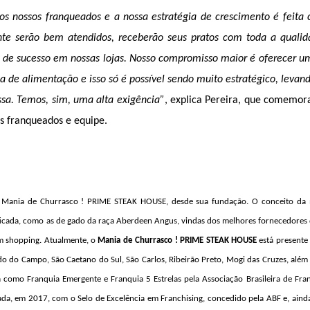
 nossos franqueados e a nossa estratégia de crescimento é feita
ente serão bem atendidos, receberão seus pratos com toda a qualid
de sucesso em nossas lojas. Nosso compromisso maior é oferecer u
de alimentação e isso só é possível sendo muito estratégico, levan
essa. Temos, sim, uma alta exigência”
, explica Pereira, que comemora
us franqueados e equipe.
do Mania de Churrasco ! PRIME STEAK HOUSE, desde sua fundação. O conceito da
ificada, como as de gado da raça Aberdeen Angus, vindas dos melhores fornecedores
em shopping. Atualmente, o
Mania de Churrasco ! PRIME STEAK HOUSE
está presente
o do Campo, São Caetano do Sul, São Carlos, Ribeirão Preto, Mogi das Cruzes, além 
a como Franquia Emergente e Franquia 5 Estrelas pela Associação Brasileira de Fra
a, em 2017, com o Selo de Excelência em Franchising, concedido pela ABF e, ainda,