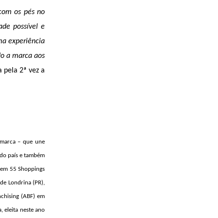
com os pés no
ade possível e
ma experiência
do a marca aos
 pela 2ª vez a
 marca – que une
 do país e também
 em 55 Shoppings
de Londrina (PR),
nchising (ABF) em
 eleita neste ano