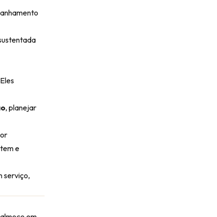
ompanhamento
 sustentada
Eles
ão
, planejar
dor
etem e
 serviço,
e almoço em