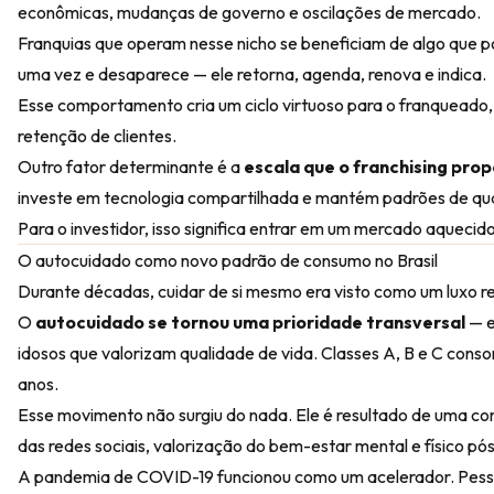
econômicas, mudanças de governo e oscilações de mercado.
Franquias que operam nesse nicho se beneficiam de algo que 
uma vez e desaparece — ele retorna, agenda, renova e indica.
Esse comportamento cria um ciclo virtuoso para o franqueado,
retenção de clientes.
Outro fator determinante é a
escala que o franchising pro
investe em tecnologia compartilhada e mantém padrões de qua
Para o investidor, isso significa entrar em um mercado aquecid
O autocuidado como novo padrão de consumo no Brasil
Durante décadas, cuidar de si mesmo era visto como um luxo r
O
autocuidado se tornou uma prioridade transversal
— e
idosos que valorizam qualidade de vida. Classes A, B e C con
anos.
Esse movimento não surgiu do nada. Ele é resultado de uma c
das redes sociais, valorização do bem-estar mental e físico p
A pandemia de COVID-19 funcionou como um acelerador. Pess