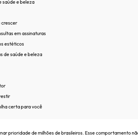
e saúde e beleza
 crescer
sultas em assinaturas
s estéticos
as de saúde e beleza
tor
estir
olha certa para você
rnar prioridade de milhões de brasileiros. Esse comportamento nã