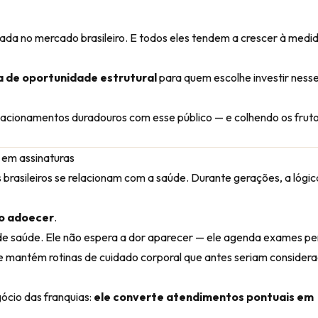
da no mercado brasileiro. E todos eles tendem a crescer à medi
a de oportunidade estrutural
para quem escolhe investir nesse
lacionamentos duradouros com esse público — e colhendo os frut
 em assinaturas
rasileiros se relacionam com a saúde. Durante gerações, a lógi
ão adoecer
.
de saúde. Ele não espera a dor aparecer — ele agenda exames per
e mantém rotinas de cuidado corporal que antes seriam consider
cio das franquias:
ele converte atendimentos pontuais em