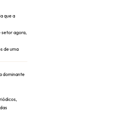
da que a
 setor agora,
os de uma
ca dominante
iódicos,
adas