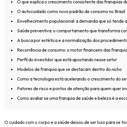
O que explica o crescimento consistente das franquias d
O autocuidado como novo padrão de consumo no Brasil
Envelhecimento populacional: a demanda que só tende a
Saúde preventiva: o comportamento que transforma con
A busca por estética e a normalização dos procedimento
Recorrência de consumo: o motor financeiro das franqui
Perfil do investidor que está apostando nesse setor
Modelos de franquia que se destacam dentro do nicho
Como a tecnologia está acelerando o crescimento do se
Fatores de risco e pontos de atenção para quem quer inv
Como avaliar se uma franquia de saúde e beleza é a esc
O cuidado com o corpo e a saúde deixou de ser luxo para se to