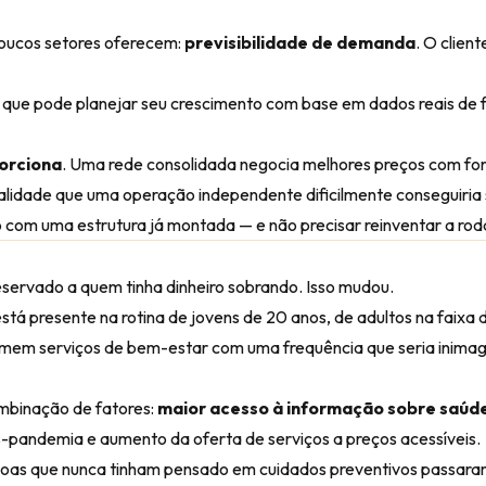
poucos setores oferecem:
previsibilidade de demanda
. O clien
 que pode planejar seu crescimento com base em dados reais de 
porciona
. Uma rede consolidada negocia melhores preços com fo
lidade que uma operação independente dificilmente conseguiria 
o com uma estrutura já montada — e não precisar reinventar a rod
eservado a quem tinha dinheiro sobrando. Isso mudou.
stá presente na rotina de jovens de 20 anos, de adultos na faixa 
somem serviços de bem-estar com uma frequência que seria inimagi
ombinação de fatores:
maior acesso à informação sobre saúd
ós-pandemia e aumento da oferta de serviços a preços acessíveis.
oas que nunca tinham pensado em cuidados preventivos passara