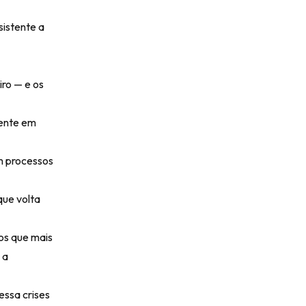
sistente a
iro — e os
cente em
m processos
que volta
os que mais
 a
essa crises