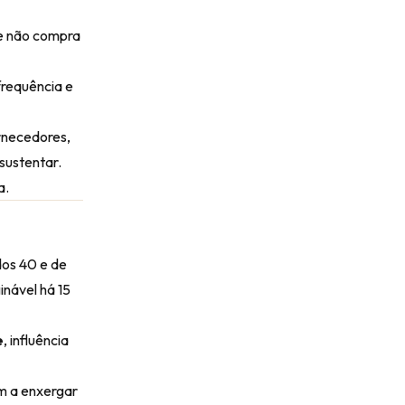
te não compra
frequência e
rnecedores,
sustentar.
a.
dos 40 e de
nável há 15
e
, influência
m a enxergar