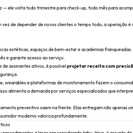
vez — ele volta todo trimestre para check-up, todo mês para ac
Em vez de depender de novos clientes o tempo todo, a operação é
icas estéticas, espaços de bem-estar e academias franqueadas. 
ês e garante acesso ao serviço.
de assinantes ativos, é possível
projetar receita com precis
egurança.
úde, wearables e plataformas de monitoramento fazem o consumi
sso alimenta a demanda por serviços especializados que interpr
amento preventivo saem na frente. Elas entregam não apenas um
nsumidor moderno valoriza profundamente.
ticos
 procedimentos a laser era considerado tabu. Hoje, é assunto d