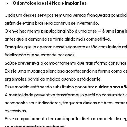
Odontologia estética e implantes
Cada um desses serviços tem uma versão franqueada consolida
pirâmide etária brasileira continua se invertendo.
O envelhecimento populacional não é uma crise — é uma
janel
antes que a demanda se torne ainda mais competitiva.
Franquias que já operam nesse segmento estão construindo re
fidelização que se estende por anos.
Saúde preventiva: o comportamento que transforma consultas
Existe uma mudança silenciosa acontecendo na forma como os b
era simples: só vai ao médico quando está doente.
Esse modelo está sendo substituído por outro:
cuidar para n
A mentalidade preventiva transformou o perfil do consumidor 
acompanha seus indicadores, frequenta clínicas de bem-estar 
excessivas.
Esse comportamento tem um impacto direto no modelo de negó
relacionamentos contínuos
.