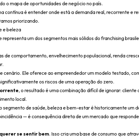
do o mapa de oportunidades de negócio no país.
a contínua é entender onde está a demanda real, recorrente e re
tamos priorizando.
e e beleza
 representa um dos segmentos mais sólidos do franchising brasile
as de comportamento, envelhecimento populacional, renda cres
r.
esse cenário. Ele oferece ao empreendedor um modelo testado, co
significativamente os riscos de uma operação do zero.
orrente
, o resultado é uma combinação difícil de ignorar: cliente 
mento local.
 o segmento de saúde, beleza e bem-estar é historicamente um d
coincidência — é consequência direta de um mercado que responde
querer se sentir bem
. Isso cria uma base de consumo que atrav