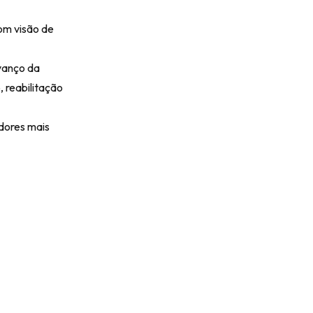
om visão de
vanço da
 reabilitação
dores mais