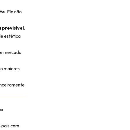
te
. Ele não
 previsível
.
e estética
 de mercado
co maiores
anceiramente
do
m país com