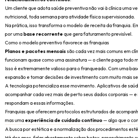
Um cliente que adota saúde preventiva não vai à clínica uma 
nutricional, toda semana para atividade física supervisionada.
Na prática, isso transforma o modelo de receita da franquia. 
por uma
base recorrente
que gera faturamento previsível.
Como o modelo preventivo favorece as franquias
Planos e pacotes mensais
são cada vez mais comuns em clín
funcionam quase como uma assinatura — o cliente paga todo m
Isso é extremamente valioso para o franqueado. Com uma base 
expansão e tomar decisões de investimento com muito mais s
A tecnologia potencializa esse movimento. Aplicativos de sa
acompanhar cada vez mais de perto seus dados corporais — e i
respondam a essas informações.
Franquias que oferecem protocolos estruturados de acompanh
mas uma
experiência de cuidado contínuo
— algo que o co
A busca por estética e a normalização dos procedimentos esté
Há dez anos, falar abertamente sobre botox, preenchimento ou