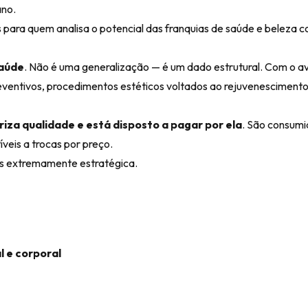
ano.
ara quem analisa o potencial das franquias de saúde e beleza c
saúde
. Não é uma generalização — é um dado estrutural. Com o a
ventivos, procedimentos estéticos voltados ao rejuvenescimento,
riza qualidade e está disposto a pagar por ela
. São consumi
veis a trocas por preço.
tes extremamente estratégica.
l e corporal