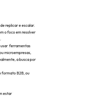
de replicar e escalar.
m o foco em resolver
.
e usar ferramentas
 ou microempresas,
ualmente, a busca por
o formato B2B, ou
m estar