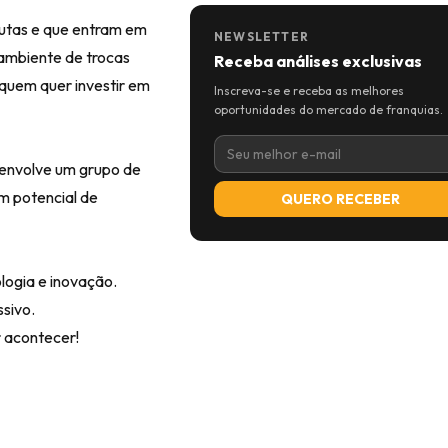
utas e que entram em
NEWSLETTER
 ambiente de trocas
Receba análises exclusivas
 quem quer investir em
Inscreva-se e receba as melhores
oportunidades do mercado de franquias.
 envolve um grupo de
m potencial de
QUERO RECEBER
logia e inovação.
ssivo.
r acontecer!