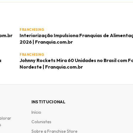
FRANCHISING
com.br
Interiorização Impulsiona Franquias de Aliment
2026 | Franquia.com.br
FRANCHISING
a
Johnny Rockets Mira 60 Unidades no Brasil com F
Nordeste | Franquia.com.br
INSTITUCIONAL
Início
plorar
Colunistas
s
Sobre a Franchise Store