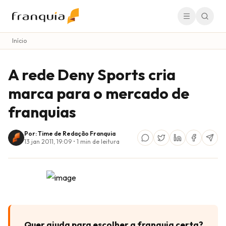
Início
A rede Deny Sports cria
marca para o mercado de
franquias
Por: Time de Redação Franquia
13 jan 2011, 19:09
•
1
min de leitura
Quer ajuda para escolher a franquia certa?