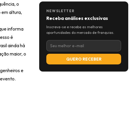
quência, o
NEWSLETTER
 em altura,
Receba análises exclusivas
Inscreva-se e receba as melhores
 que informa
oportunidades do mercado de franquias.
cesso é
asil ainda há
ação maior, o
QUERO RECEBER
ngenheiros e
 evento.