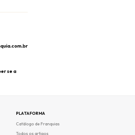
nquia.com.br
er se a
PLATAFORMA
Catálogo de Franquias
Todos os artigos