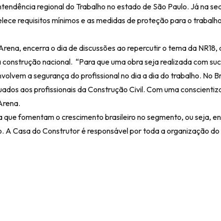
ntendência regional do Trabalho no estado de São Paulo. Já na se
lece requisitos mínimos e as medidas de proteção para o trabalho
rena, encerra o dia de discussões ao repercutir o tema da NR18,
a construção nacional. “Para que uma obra seja realizada com su
lvem a segurança do profissional no dia a dia do trabalho. No Br
ados aos profissionais da Construção Civil. Com uma conscientiz
 Arena.
ea que fomentam o crescimento brasileiro no segmento, ou seja, e
ço. A Casa do Construtor é responsável por toda a organização do