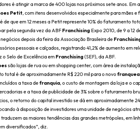
ores é atingir a marca de 400 lojas nos próximos sete anos. Em a
hoes Petit
, com itens desenvolvidos especialmente para mães e f
 é de que em 12 meses a Petit represente 10% do faturamento tot
cipar pela segunda vez da ABF
Franchising
Expo 2010, de 9 a 12 de
negócios depois da feira da Associação Brasileira de
Franchisin
ssórios pessoais e calçados, registrando 41,2% de aumento em re
ez o Selo de Excelência em
Franchising
(SEF), da ABF.
oes
são lojas de rua ou em shopping center, com área de instalaçã
nto total é de aproximadamente R$ 220 mil para o novo
franque
incluídos a taxa de
franquia
, o custo de montagem da loja e o capi
mercadorias e a taxa de publicidade de 3% sobre o faturamento bru
os, o retorno do capital investido se dá em aproximadamente 2
cando à disposição de investidores uma unidade de negócios atr
e traduzem as maiores tendências das grandes metrópoles, em lin
 diversificados”, diz.