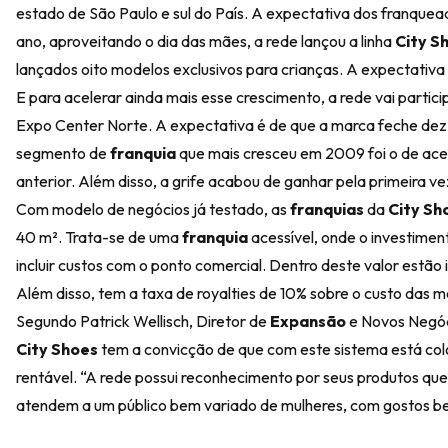
estado de São Paulo e sul do País. A expectativa dos franquead
ano, aproveitando o dia das mães, a rede lançou a linha
City S
lançados oito modelos exclusivos para crianças. A expectativa
E para acelerar ainda mais esse crescimento, a rede vai parti
Expo Center Norte. A expectativa é de que a marca feche dez 
segmento de
franquia
que mais cresceu em 2009 foi o de ace
anterior. Além disso, a grife acabou de ganhar pela primeira v
Com modelo de negócios já testado, as
franquias
da
City Sh
40 m². Trata-se de uma
franquia
acessível, onde o investime
incluir custos com o ponto comercial. Dentro deste valor estão 
Além disso, tem a taxa de royalties de 10% sobre o custo das 
Segundo Patrick Wellisch, Diretor de
Expansão
e Novos Negóci
City Shoes
tem a convicção de que com este sistema está colo
rentável. “A rede possui reconhecimento por seus produtos qu
atendem a um público bem variado de mulheres, com gostos bem