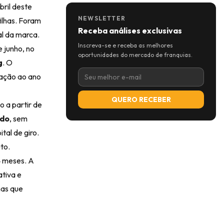
bril deste
NEWSLETTER
ilhas. Foram
Receba análises exclusivas
al da marca.
Inscreva-se e receba as melhores
 junho, no
oportunidades do mercado de franquias.
g
. O
lação ao ano
QUERO RECEBER
o a partir de
ado
, sem
tal de giro.
to.
4 meses. A
ativa e
has que