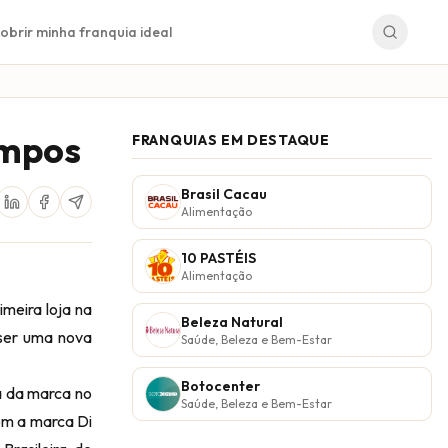
obrir minha franquia ideal
ampos
FRANQUIAS EM DESTAQUE
Brasil Cacau
Alimentação
10 PASTÉIS
Alimentação
imeira loja na
Beleza Natural
ser uma
nova
Saúde, Beleza e Bem-Estar
Botocenter
a da marca no
Saúde, Beleza e Bem-Estar
om a marca Di