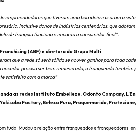
s:
e de empreendedores que tiveram uma boa ideia e usaram o sist
presário, inclusive donos de indústrias centenárias, que adotam 
lo de franquia funciona e encanta o consumidor final”.
 Franchising (ABF) e diretora do Grupo Multi
ram que a rede só será sólida se houver ganhos para toda cadei
fornecedor precisa ser bem remunerado, o franqueado também 
nte satisfeito com a marca”
nda as redes Instituto Embelleze, Odonto Company, L’En
a, Yakisoba Factory, Beleza Pura, Praquemarido, Protezione
om tudo. Mudou a relação entre franqueados e franqueadores, ent