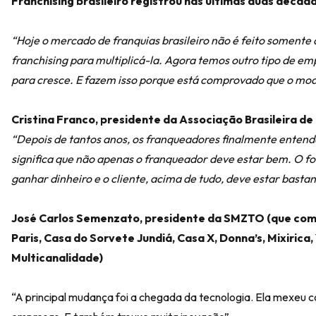
Franchising brasileiro registrou nas últimas duas década
“Hoje o mercado de franquias brasileiro não é feito soment
franchising para multiplicá-la. Agora temos outro tipo de em
para cresce. E fazem isso porque está comprovado que o mode
Cristina Franco, presidente da Associação Brasileira de
“Depois de tantos anos, os franqueadores finalmente entende
significa que não apenas o franqueador deve estar bem. O 
ganhar dinheiro e o cliente, acima de tudo, deve estar basta
José Carlos Semenzato, presidente da SMZTO (que coma
Paris, Casa do Sorvete Jundiá, Casa X, Donna’s, Mixiric
Multicanalidade)
“A principal mudança foi a chegada da tecnologia. Ela mexeu c