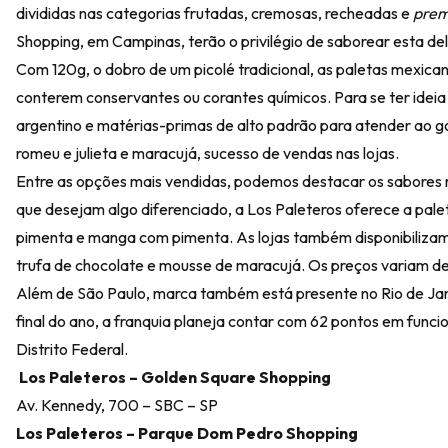
divididas nas categorias frutadas, cremosas, recheadas e
pre
Shopping, em Campinas, terão o privilégio de saborear esta delí
Com 120g, o dobro de um picolé tradicional, as paletas mexic
conterem conservantes ou corantes químicos. Para se ter ideia 
argentino e matérias-primas de alto padrão para atender ao g
romeu e julieta e maracujá, sucesso de vendas nas lojas.
Entre as opções mais vendidas, podemos destacar os sabores r
que desejam algo diferenciado, a Los Paleteros oferece a pal
pimenta e manga com pimenta. As lojas também disponibiliza
trufa de chocolate e mousse de maracujá. Os preços variam de
Além de São Paulo, marca também está presente no Rio de Jane
final do ano, a franquia planeja contar com 62 pontos em func
Distrito Federal.
Los Paleteros – Golden Square Shopping
Av. Kennedy, 700 – SBC – SP
Los Paleteros – Parque Dom Pedro Shopping