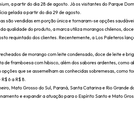
mium
, a partir do dia 28 de agosto. Já os visitantes do Parque Do
cia gelada a partir do dia 29 de agosto.
anas são vendidas em porção única e tornaram-se opções saudávei
da qualidade do produto, a marca utiliza morangos chilenos, doce 
osto requintado dos clientes. Recentemente, a Los Paleteros lanç
echeados de morango com leite condensado, doce de leite e brig
eta de framboesa com hibisco, além dos sabores ardentes, como 
m opções que se assemelham as conhecidas sobremesas, como tor
 R$ 6 a R$ 8.
iro, Mato Grosso do Sul, Paraná, Santa Catarina e Rio Grande do
ionamento e expandir a atuação para o Espírito Santo e Mato Gros