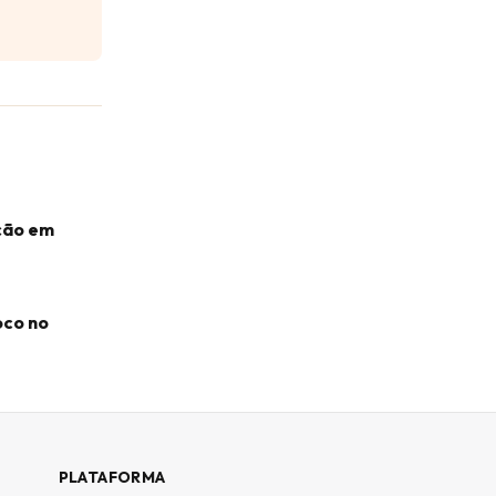
ação em
oco no
PLATAFORMA