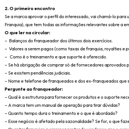
2. O primeiro encontro
Se a marca aprovar o perfil do interessado, vai chamá-lo para
Franquia), que tem todas as informações relevantes sobre a e
O que ler na circular:
– Balanços do franqueador dos últimos dois exercícios.
– Valores a serem pagos (como taxas de franquia, royalties e p
– Como é o treinamento e que suporte é oferecido.
– Se há obrigação de comprar só de fornecedores aprovados p
– Se existem pendências judiciais.
– Nome e telefone de franqueados e dos ex-franqueados que s
Pergunte ao franqueador:
– Qual é a estrutura para fornecer os produtos e o suporte ne
– A marca tem um manual de operação para tirar dúvidas?
– Quanto tempo dura o treinamento e o que é abordado?
– Esse negócio é afetado pela sazonalidade? Se for, o que f