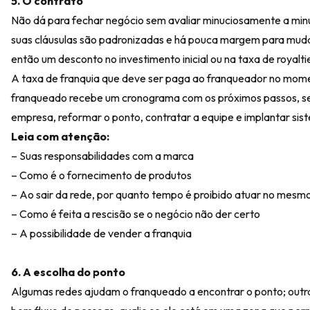
5. O contrato
Não dá para fechar negócio sem avaliar minuciosamente a minu
suas cláusulas são padronizadas e há pouca margem para mudar
então um desconto no investimento inicial ou na taxa de royalti
A taxa de franquia que deve ser paga ao franqueador no momen
franqueado recebe um cronograma com os próximos passos, se n
empresa, reformar o ponto, contratar a equipe e implantar sis
Leia com atenção:
– Suas responsabilidades com a marca
– Como é o fornecimento de produtos
– Ao sair da rede, por quanto tempo é proibido atuar no mesm
– Como é feita a rescisão se o negócio não der certo
– A possibilidade de vender a franquia
6. A escolha do ponto
Algumas redes ajudam o franqueado a encontrar o ponto; outr