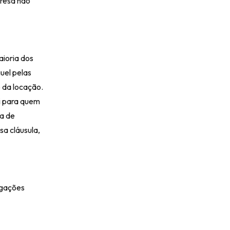
presa não
aioria dos
uel pelas
o da locação.
ei para quem
la de
sa cláusula,
igações