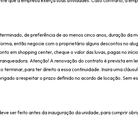
mite que a empresa exerça suas atividades. Caso contrário, a em
eterminado, de preferência de ao menos cinco anos, duração da m
forma, então negocie com o proprietário alguns descontos no alug
nto em shopping center, cheque o valor das luvas, pagas no iníci
 franqueadora. Atenção! A renovação do contrato é prevista em l
terminar, para ter direito a essa continuidade. Insira uma cláusu
brigado a respeitar o prazo definido no acordo de locação. Sem es
deve ser feito antes da inauguração da unidade, para cumprir obr