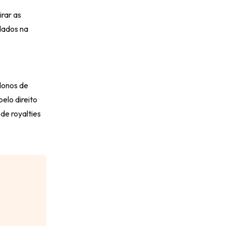
rar as
rdados na
 donos de
elo direito
de royalties