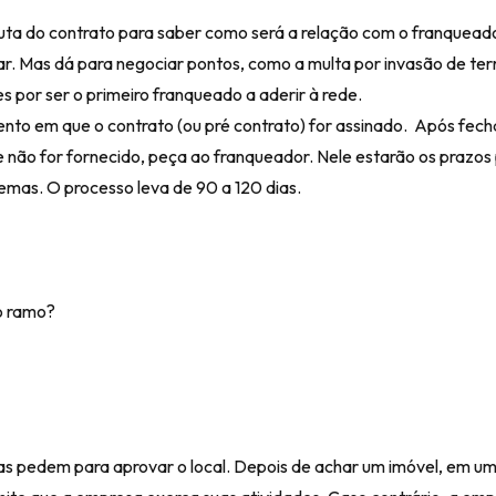
ta do contrato para saber como será a relação com o franqueado
. Mas dá para negociar pontos, como a multa por invasão de terr
es por ser o primeiro franqueado a aderir à rede.
to em que o contrato (ou pré contrato) for assinado. Após fecha
ão for fornecido, peça ao franqueador. Nele estarão os prazos 
temas. O processo leva de 90 a 120 dias.
o ramo?
as pedem para aprovar o local. Depois de achar um imóvel, em u