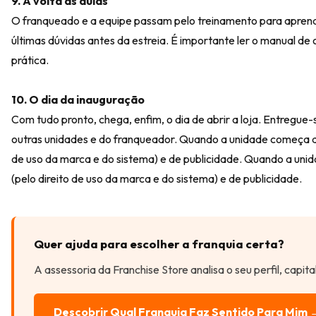
9. A volta às aulas
O franqueado e a equipe passam pelo treinamento para aprender
últimas dúvidas antes da estreia. É importante ler o manual d
prática.
10. O dia da inauguração
Com tudo pronto, chega, enfim, o dia de abrir a loja. Entregue
outras unidades e do franqueador. Quando a unidade começa a o
de uso da marca e do sistema) e de publicidade. Quando a uni
(pelo direito de uso da marca e do sistema) e de publicidade.
Quer ajuda para escolher a franquia certa?
A assessoria da Franchise Store analisa o seu perfil, capit
Descobrir Qual Franquia Faz Sentido Para Mim 