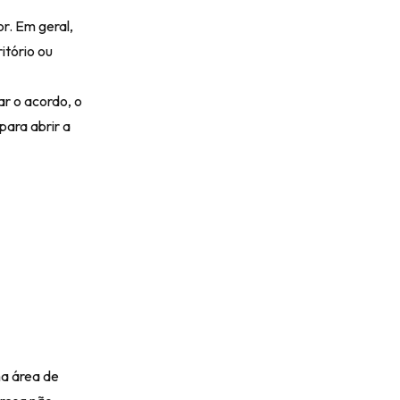
r. Em geral,
itório ou
r o acordo, o
para abrir a
ma área de