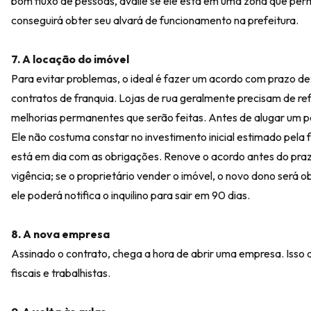
bom fluxo de pessoas, avalie se ele está em uma zona que per
conseguirá obter seu alvará de funcionamento na prefeitura.
7. A locação do imóvel
Para evitar problemas, o ideal é fazer um acordo com prazo d
contratos de franquia. Lojas de rua geralmente precisam de re
melhorias permanentes que serão feitas. Antes de alugar um po
Ele não costuma constar no investimento inicial estimado pela
está em dia com as obrigações. Renove o acordo antes do prazo 
vigência; se o proprietário vender o imóvel, o novo dono será o
ele poderá notifica o inquilino para sair em 90 dias.
8. A nova empresa
Assinado o contrato, chega a hora de abrir uma empresa. Isso 
fiscais e trabalhistas.