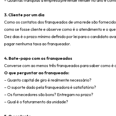
– Quantas franquias a empresa pretende vender no ano e como
3. Cliente por um dia
Como os contatos dos franqueados de uma rede são fornecidos n
como se fosse cliente e observe como é o atendimento e o que
Dez dias é o prazo mínimo definido por lei para o candidato ava
pagar nenhuma taxa ao franqueador.
4. Bate-papo com os franqueados
Converse com ao menos três franqueados para saber como é o 
O que perguntar ao franqueado:
– Quanto capital de giro é realmente necessário?
– O suporte dado pela franqueadora é satisfatório?
– Os fornecedores são bons? Entregam no prazo?
– Qual é o faturamento da unidade?