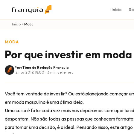
Início
So
Início
Moda
MODA
Por que investir em moda
Por: Time de Redação Franquia
12 nov 2019, 18:00
•
3
min de leitura
Você tem vontade de investir? Ou está planejando começar uma
em moda masculina é uma ótima ideia.
Uma coisa é fato: cada vez mais nos deparamos com oportunida
despontam. Não são todas as pessoas que conhecem formatos,
para tomar uma decisão, é o ideal. Pensando nisso, este artig