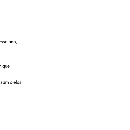
sse ano,
m que
izam a elas.