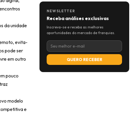
o digital,
 encontros
NEWSLETTER
Receba análises exclusivas
os da unidade
Inscreva-se e receba as melhores
oportunidades do mercado de franquias.
emoto, evita-
os pode ser
ivre em outro
QUERO RECEBER
 em pouco
traz
novo modelo
competitiva e