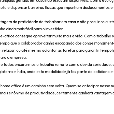
ranquias geridas em casa não estavam disponíveis. Com a evoluçã
oto e dispensar barreiras físicas que impunham deslocamentos e
tagem da praticidade de trabalhar em casa e não possuir os cust
o ainda mais fácil para o investidor.
office consegue aproveitar muito mais a vida. Com o trabalho r
O tempo que o colaborador ganha escapando dos congestionament
, relaxar, ou até mesmo adiantar as tarefas para garantir tempo l
para a empresa.
e todos encararmos o trabalho remoto com a devida seriedade,
aterra e Índia, onde esta modalidade já faz parte do cotidiano e 
 home office é um caminho sem volta. Quem se antecipar nesse 
o é mais sinônimo de produtividade, certamente ganhará vantagem 