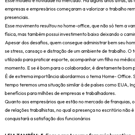
Esse modelo é novidade no mercado. Há alguns anos atrás, as f
empresas e empresários começaram a valorizar o trabalho rem
presenciais.
Esse movimento resultou no home-office, que não só tem a van
física, mas também possui investimento baixo deixando o caminh
Apesar dos desafios, quem consegue administrar bem seu home-
se stress, cansaço e distração de um ambiente de trabalho. 
utilizado para praticar esporte, acompanhar um filho no médico
momento. E se é bom para o colaborador, é diretamente bom 
É de extrema importância abordarmos o tema Home- Office. S
tempo teremos uma situação similar á de países como EUA, Ingl
benefícios para milhões de empresas e trabalhadores.
Quanto aos empresários que estão no mercado de franquias, o
de relações trabalhistas, no qual a presença no escritório nã
conquistará a satisfação dos funcionários