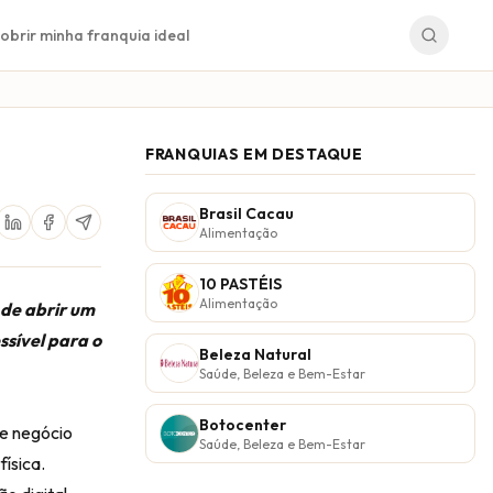
obrir minha franquia ideal
FRANQUIAS EM DESTAQUE
Brasil Cacau
Alimentação
10 PASTÉIS
Alimentação
 de abrir um
sível para o
Beleza Natural
Saúde, Beleza e Bem-Estar
Botocenter
e negócio
Saúde, Beleza e Bem-Estar
ísica.