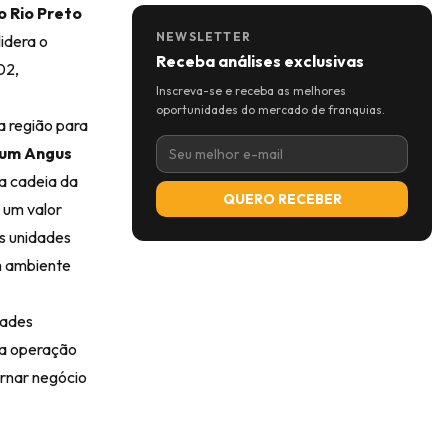
o Rio Preto
NEWSLETTER
lidera o
Receba análises exclusivas
02,
Inscreva-se e receba as melhores
oportunidades do mercado de franquias.
a região para
um Angus
 a cadeia da
QUERO RECEBER
 um valor
s unidades
om ambiente
dades
va operação
ornar negócio