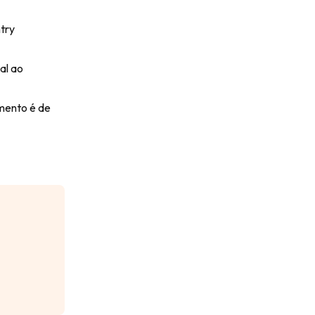
try
al ao
imento é de