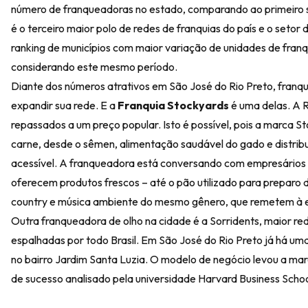
número de franqueadoras no estado, comparando ao primeiro 
é o terceiro maior polo de redes de franquias do país e o setor
ranking de municípios com maior variação de unidades de fran
considerando este mesmo período.
Diante dos números atrativos em São José do Rio Preto, franq
expandir sua rede. E a
Franquia Stockyards
é uma delas. A 
repassados a um preço popular. Isto é possível, pois a marca 
carne, desde o sêmen, alimentação saudável do gado e distribui
acessível. A franqueadora está conversando com empresários 
oferecem produtos frescos – até o pão utilizado para preparo
country e música ambiente do mesmo gênero, que remetem à 
Outra franqueadora de olho na cidade é a
Sorridents
, maior re
espalhadas por todo Brasil. Em São José do Rio Preto já há 
no bairro Jardim Santa Luzia. O modelo de negócio levou a marc
de sucesso analisado pela universidade Harvard Business Schoo