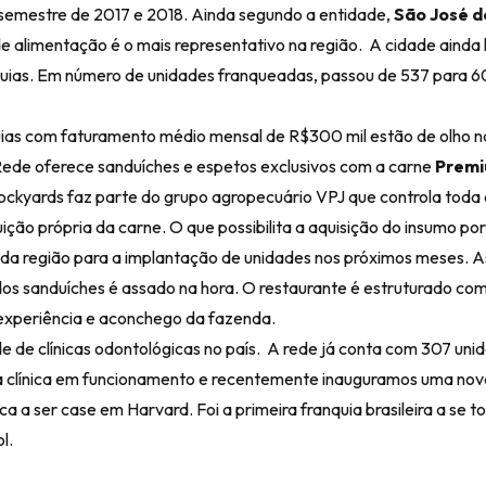
semestre de 2017 e 2018. Ainda segundo a entidade,
São José d
 de alimentação é o mais representativo na região. A cidade ainda 
quias. Em número de unidades franqueadas, passou de 537 para 6
uias com faturamento médio mensal de R$300 mil estão de olho n
Rede oferece sanduíches e espetos exclusivos com a carne
Premi
Stockyards faz parte do grupo agropecuário VPJ que controla toda
ção própria da carne. O que possibilita a aquisição do insumo por
da região para a implantação de unidades nos próximos meses. A
 dos sanduíches é assado na hora. O restaurante é estruturado c
experiência e aconchego da fazenda.
de de clínicas odontológicas no país. A rede já conta com 307 uni
uma clínica em funcionamento e recentemente inauguramos uma no
a a ser case em Harvard. Foi a primeira franquia brasileira a se t
l.