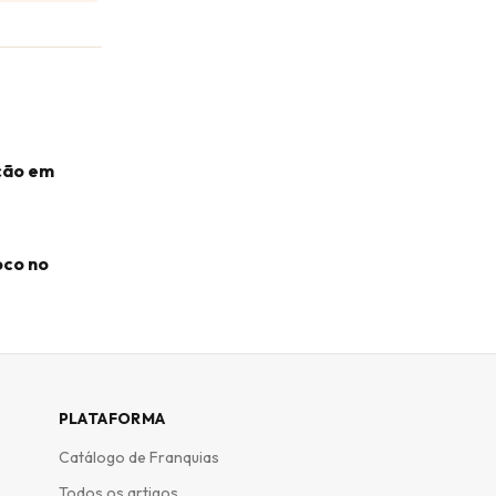
ação em
oco no
PLATAFORMA
Catálogo de Franquias
Todos os artigos