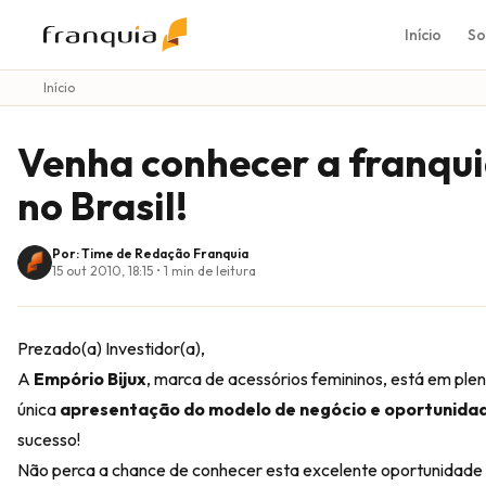
Início
So
Início
Venha conhecer a franqui
no Brasil!
Por: Time de Redação Franquia
15 out 2010, 18:15
•
1
min de leitura
Prezado(a) Investidor(a),
A
Empório Bijux
, marca de acessórios femininos, está em pl
única
apresentação do modelo de negócio e oportunidad
sucesso!
Não perca a chance de conhecer esta excelente oportunidade d