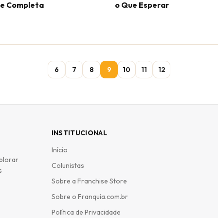
se Completa
o Que Esperar
6
7
8
9
10
11
12
INSTITUCIONAL
Início
plorar
Colunistas
s
Sobre a Franchise Store
Sobre o Franquia.com.br
Política de Privacidade