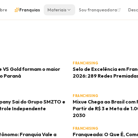
bre
Franquias
Materiais
Sou franqueadora
Desc
FRANCHISING
e VS Gold formam o maior
Selo de Excelência em Fran
do Paraná
2026: 289 Redes Premiada
FRANCHISING
any Sai do Grupo SMZTO e
Mixue Chega ao Brasil com 
role Independente
Partir de R$ 3 e Meta de 1.
2030
FRANCHISING
ônomo: Franquia Vale a
Franqueada: O Que É, Como